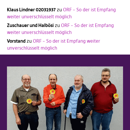
Klaus Lindner 02031937
zu
ORF – So der ist Empfang
weiter unverschlüsselt möglich
Zuschauer und Halbösi
zu
ORF – So der ist Empfang
weiter unverschlüsselt möglich
Vorstand
zu
ORF – So der ist Empfang weiter
unverschlüsselt möglich