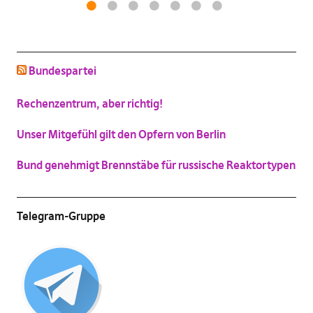
Katzenbild-Piratenpartei
1
2
3
4
5
6
7
(
Vergrößern
)
Bundespartei
Rechenzentrum, aber richtig!
Unser Mitgefühl gilt den Opfern von Berlin
Bund genehmigt Brennstäbe für russische Reaktortypen
Telegram-Gruppe