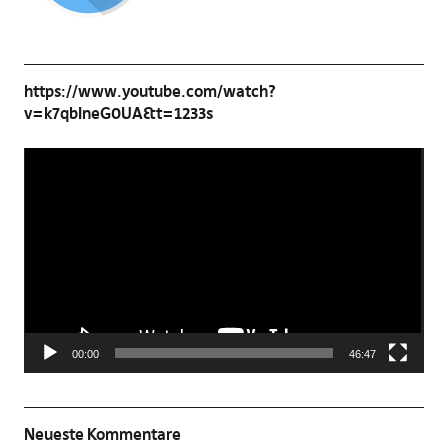
https://www.youtube.com/watch?
v=k7qbIneG0UA&t=1233s
Video-
Player
00:00
46:47
Neueste Kommentare