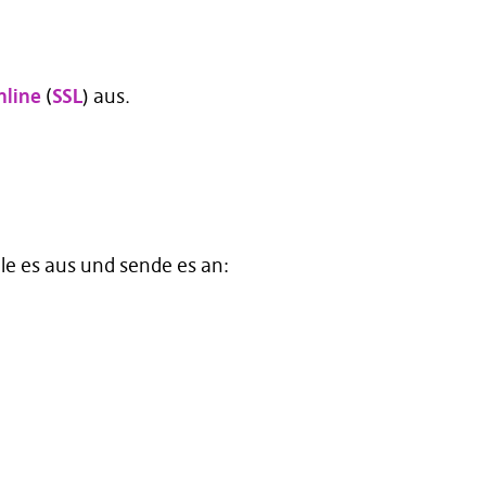
nline
(
SSL
) aus.
lle es aus und sende es an: