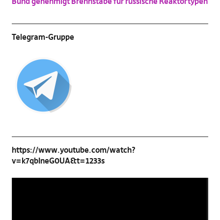
Bund genehmigt Brennstäbe für russische Reaktortypen
Telegram-Gruppe
https://www.youtube.com/watch?
v=k7qbIneG0UA&t=1233s
Video-
Player