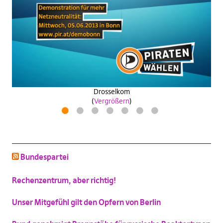
Previous
Next
Wähle
antifanatische aktion
zeitpiratzuwerden
industrie40wasa
(
Vergrößern
)
(
(
(
Vergrößern
Vergrößern
Vergrößern
)
)
)
Drosselkom
(
Vergrößern
)
1
2
3
4
5
6
7
schluss mit niedlich
(
Vergrößern
)
Bundespartei
Katzenbild-Piratenpartei
(
Vergrößern
)
Rechenzentrum, aber richtig!
Unser Mitgefühl gilt den Opfern von Berlin