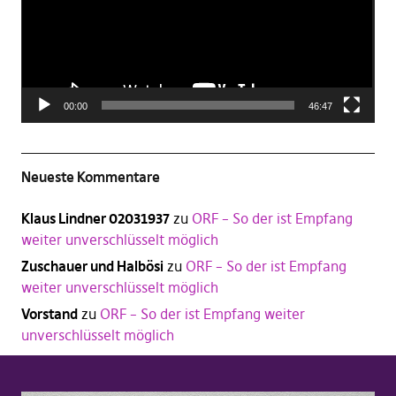
00:00
46:47
Neueste Kommentare
Klaus Lindner 02031937
zu
ORF – So der ist Empfang
weiter unverschlüsselt möglich
Zuschauer und Halbösi
zu
ORF – So der ist Empfang
weiter unverschlüsselt möglich
Vorstand
zu
ORF – So der ist Empfang weiter
unverschlüsselt möglich