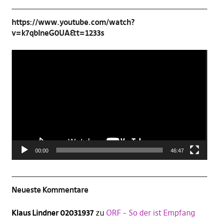
https://www.youtube.com/watch?
v=k7qbIneG0UA&t=1233s
Video-
Player
00:00
46:47
Neueste Kommentare
Klaus Lindner 02031937
zu
ORF – So der ist Empfang