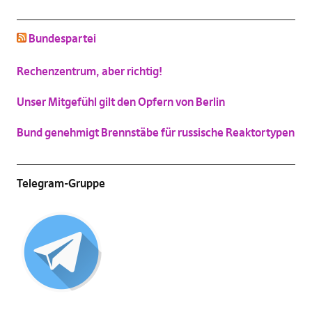
schluss mit niedlich
Bundespartei
(
Vergrößern
)
Katzenbild-Piratenpartei
Rechenzentrum, aber richtig!
(
Vergrößern
)
Unser Mitgefühl gilt den Opfern von Berlin
Bund genehmigt Brennstäbe für russische Reaktortypen
Telegram-Gruppe