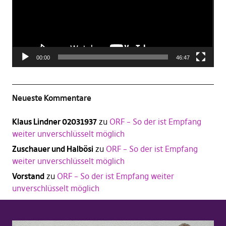
00:00
46:47
Neueste Kommentare
Klaus Lindner 02031937
zu
ORF – So der ist Empfang
weiter unverschlüsselt möglich
Zuschauer und Halbösi
zu
ORF – So der ist Empfang
weiter unverschlüsselt möglich
Vorstand
zu
ORF – So der ist Empfang weiter
unverschlüsselt möglich