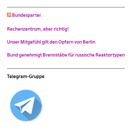
schluss mit niedlich
Bundespartei
(
Vergrößern
)
Katzenbild-Piratenpartei
Rechenzentrum, aber richtig!
(
Vergrößern
)
Unser Mitgefühl gilt den Opfern von Berlin
Bund genehmigt Brennstäbe für russische Reaktortypen
Telegram-Gruppe