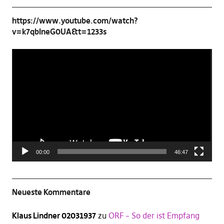
https://www.youtube.com/watch?
v=k7qbIneG0UA&t=1233s
Video-
Player
00:00
46:47
Neueste Kommentare
Klaus Lindner 02031937
zu
ORF – So der ist Empfang