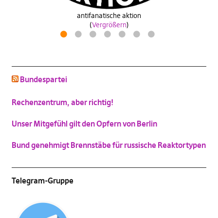
Wähle
antifanatische aktion
zeitpiratzuwerden
industrie40wasa
(
Vergrößern
)
(
(
(
Vergrößern
Vergrößern
Vergrößern
)
)
)
Drosselkom
1
2
3
4
5
6
7
(
Vergrößern
)
schluss mit niedlich
Bundespartei
(
Vergrößern
)
Katzenbild-Piratenpartei
Rechenzentrum, aber richtig!
(
Vergrößern
)
Unser Mitgefühl gilt den Opfern von Berlin
Bund genehmigt Brennstäbe für russische Reaktortypen
Telegram-Gruppe