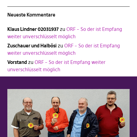
Neueste Kommentare
Klaus Lindner 02031937
zu
ORF – So der ist Empfang
weiter unverschlüsselt möglich
Zuschauer und Halbösi
zu
ORF – So der ist Empfang
weiter unverschlüsselt möglich
Vorstand
zu
ORF – So der ist Empfang weiter
unverschlüsselt möglich