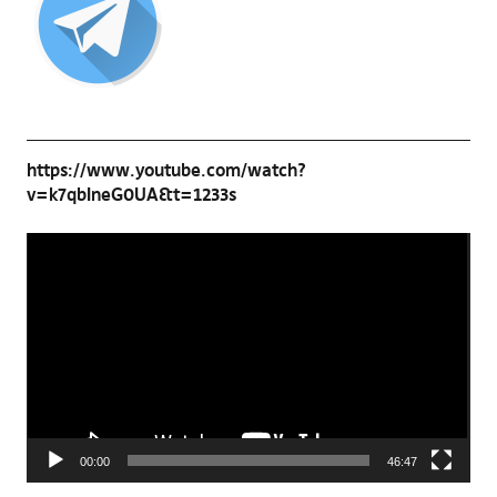
https://www.youtube.com/watch?
v=k7qbIneG0UA&t=1233s
Video-
Player
00:00
46:47