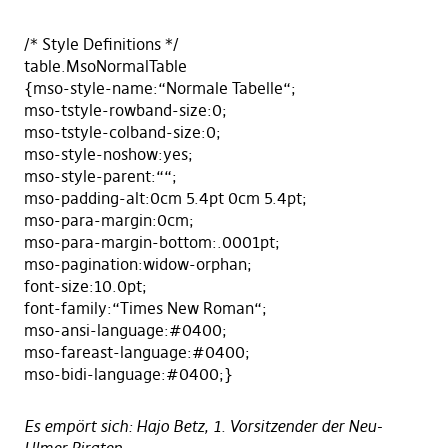
/* Style Definitions */
table.MsoNormalTable
{mso-style-name:“Normale Tabelle“;
mso-tstyle-rowband-size:0;
mso-tstyle-colband-size:0;
mso-style-noshow:yes;
mso-style-parent:““;
mso-padding-alt:0cm 5.4pt 0cm 5.4pt;
mso-para-margin:0cm;
mso-para-margin-bottom:.0001pt;
mso-pagination:widow-orphan;
font-size:10.0pt;
font-family:“Times New Roman“;
mso-ansi-language:#0400;
mso-fareast-language:#0400;
mso-bidi-language:#0400;}
Es empört sich: Hajo Betz, 1. Vorsitzender der Neu-