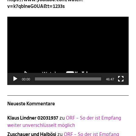
v=k7qbIneG0UA&t=1233s
Video-
Player
00:00
46:47
Neueste Kommentare
Klaus Lindner 02031937
zu
ORF – So der ist Empfang
weiter unverschlüsselt möglich
Zuschauer und Halbösi
zu
ORF – So der ist Empfang