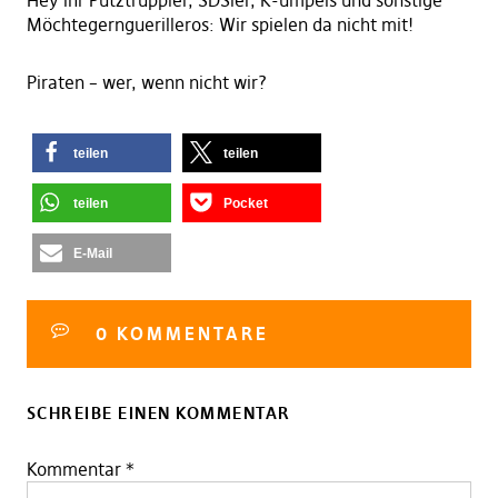
Hey ihr Putztrüppler, SDSler, K-umpels und sonstige
Möchtegern
guerilleros
: Wir spielen da nicht mit!
Piraten – wer, wenn nicht wir?
teilen
teilen
teilen
Pocket
E-Mail
0 KOMMENTARE
SCHREIBE EINEN KOMMENTAR
Kommentar
*