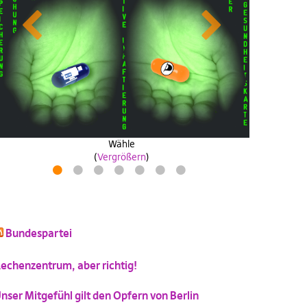
Previous
Next
Wähle
antifanatische aktion
zeitpiratzuwerden
industrie40wasa
(
Vergrößern
)
(
(
(
Vergrößern
Vergrößern
Vergrößern
)
)
)
Drosselkom
1
2
3
4
5
6
7
(
Vergrößern
)
Bundespartei
schluss mit niedlich
Katzenbild-Piratenpartei
(
Vergrößern
)
echenzentrum, aber richtig!
(
Vergrößern
)
nser Mitgefühl gilt den Opfern von Berlin