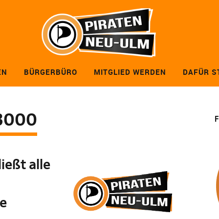
EN
BÜRGERBÜRO
MITGLIED WERDEN
DAFÜR S
3000
F
ießt alle
te