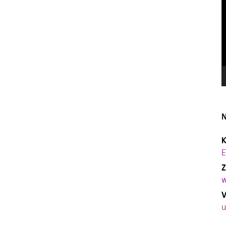
N
K
E
Z
w
V
u