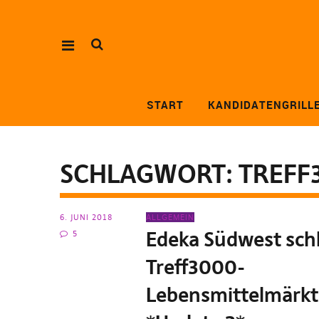
START
KANDIDATENGRILL
SCHLAGWORT:
TREFF
6. JUNI 2018
ALLGEMEIN
Edeka Südwest schl
5
Treff3000-
Lebensmittelmärk