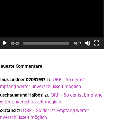
00:00
46:47
eueste Kommentare
laus Lindner 02031937
zu
ORF – So der ist
mpfang weiter unverschlüsselt möglich
uschauer und Halbösi
zu
ORF – So der ist Empfang
eiter unverschlüsselt möglich
orstand
zu
ORF – So der ist Empfang weiter
nverschlüsselt möglich