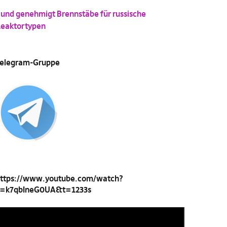
und genehmigt Brennstäbe für russische
eaktortypen
elegram-Gruppe
ttps://www.youtube.com/watch?
=k7qbIneG0UA&t=1233s
ideo-
layer