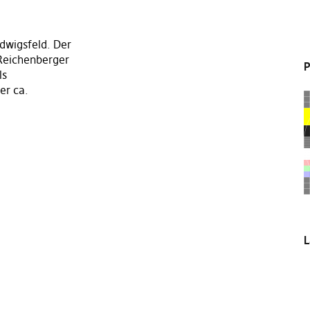
dwigsfeld. Der
Reichenberger
P
ls
er ca.
L