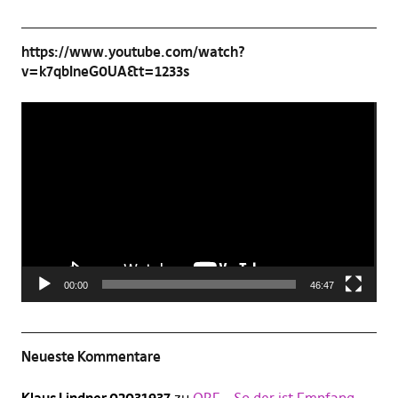
https://www.youtube.com/watch?
v=k7qbIneG0UA&t=1233s
Video-
Player
00:00
46:47
Neueste Kommentare
Klaus Lindner 02031937
zu
ORF – So der ist Empfang