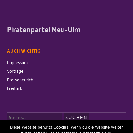
Piratenpartei Neu-Ulm
AUCH WICHTIG
Impressum
Vorträge
Pressebereich
Freifunk
Diese Website benutzt Cookies. Wenn du die Website weiter
Copyright © 2026 Piratenpartei Neu-Ulm
Powered by
WordPress