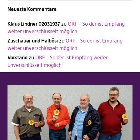
Neueste Kommentare
Klaus Lindner 02031937
zu
ORF – So der ist Empfang
weiter unverschlüsselt möglich
Zuschauer und Halbösi
zu
ORF – So der ist Empfang
weiter unverschlüsselt möglich
Vorstand
zu
ORF – So der ist Empfang weiter
unverschlüsselt möglich