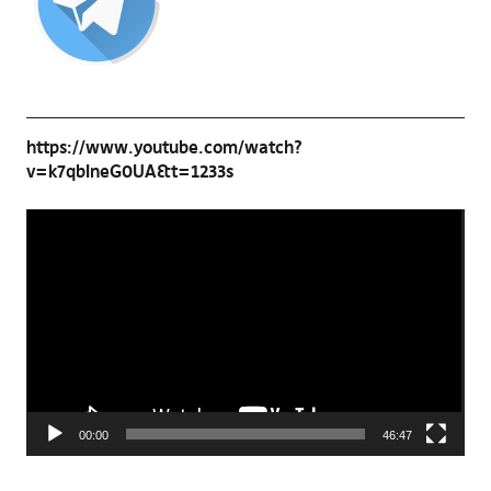
https://www.youtube.com/watch?
v=k7qbIneG0UA&t=1233s
Video-
Player
00:00
46:47