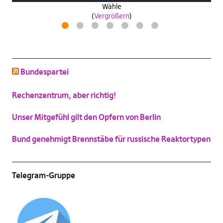
Wähle
antifanatische aktion
zeitpiratzuwerden
industrie40wasa
(
Vergrößern
)
(
(
(
Vergrößern
Vergrößern
Vergrößern
)
)
)
Drosselkom
1
2
3
4
5
6
7
(
Vergrößern
)
Bundespartei
schluss mit niedlich
(
Vergrößern
)
Katzenbild-Piratenpartei
Rechenzentrum, aber richtig!
(
Vergrößern
)
Unser Mitgefühl gilt den Opfern von Berlin
Bund genehmigt Brennstäbe für russische Reaktortypen
Telegram-Gruppe