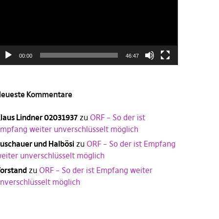
00:00
46:47
eueste Kommentare
laus Lindner 02031937
zu
ORF – So der ist
mpfang weiter unverschlüsselt möglich
uschauer und Halbösi
zu
ORF – So der ist Empfang
eiter unverschlüsselt möglich
orstand
zu
ORF – So der ist Empfang weiter
nverschlüsselt möglich