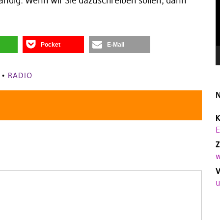
tändig. Wenn wir Sie dazuschreiben sollen, dann
Pocket
E-Mail
•
RADIO
N
K
E
Z
w
V
u