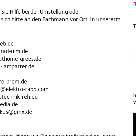
R
s Sie Hilfe bei der Umstellung oder
ich bitte an den Fachmann vor Ort. In unsererm
T
eb.de
nrad-ulm.de
athome-grees.de
v-lamparter.de
tro-prem.de
be@elektro-rapp.com
h
otechnik-reh.eu
v
edia.de
markus@gmx.de
V
P