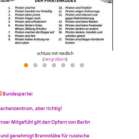
Wähle
antifanatische aktion
zeitpiratzuwerden
industrie40wasa
(
Vergrößern
)
(
(
(
Vergrößern
Vergrößern
Vergrößern
)
)
)
Drosselkom
(
Vergrößern
)
schluss mit niedlich
Katzenbild-Piratenpartei
(
Vergrößern
)
(
Vergrößern
)
1
2
3
4
5
6
7
Bundespartei
echenzentrum, aber richtig!
nser Mitgefühl gilt den Opfern von Berlin
und genehmigt Brennstäbe für russische