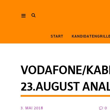
START
KANDIDATENGRILL
VODAFONE/KAB
23.AUGUST ANAL
3. MAI 2018
0