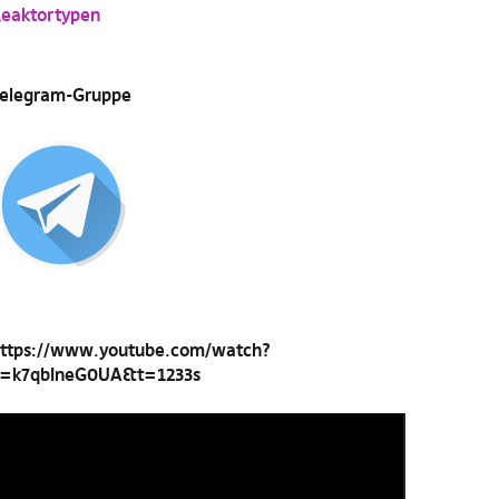
eaktortypen
elegram-Gruppe
ttps://www.youtube.com/watch?
=k7qbIneG0UA&t=1233s
ideo-
layer