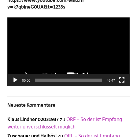
https://www.youtube.com/watch?
v=k7qbIneG0UA&t=1233s
Video-
Player
00:00
46:47
Neueste Kommentare
Klaus Lindner 02031937
zu
ORF – So der ist Empfang
weiter unverschlüsselt möglich
Zuschauer und Halbösi
zu
ORF – So der ist Empfang