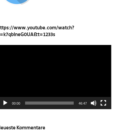
ttps://www.youtube.com/watch?
=k7qbIneG0UA&t=1233s
ideo-
layer
00:00
46:47
eueste Kommentare