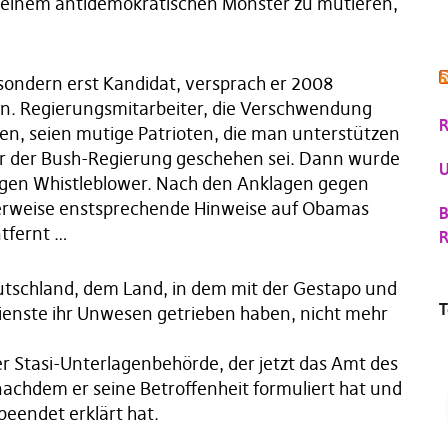
zu einem antidemokratischen Monster zu mutieren,
sondern erst Kandidat, versprach er 2008
n. Regierungsmitarbeiter, die Verschwendung
R
en, seien mutige Patrioten, die man unterstützen
er der Bush-Regierung geschehen sei. Dann wurde
U
gen Whistleblower. Nach den Anklagen gegen
weise enstsprechende Hinweise auf Obamas
B
tfernt …
R
Deutschland, dem Land, in dem mit der Gestapo und
T
ienste ihr Unwesen getrieben haben, nicht mehr
er Stasi-Unterlagenbehörde, der jetzt das Amt des
achdem er seine Betroffenheit formuliert hat und
beendet erklärt hat.