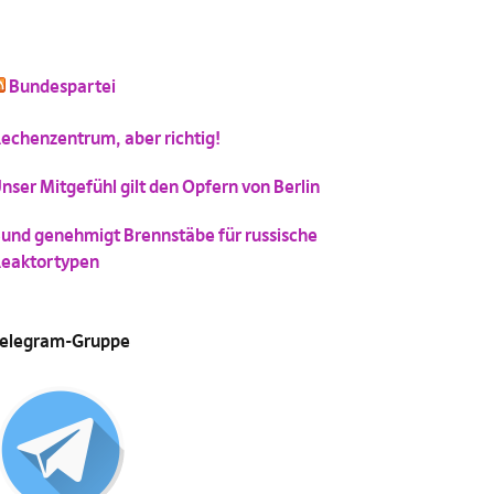
(
Vergrößern
)
Bundespartei
schluss mit niedlich
Katzenbild-Piratenpartei
(
Vergrößern
)
echenzentrum, aber richtig!
(
Vergrößern
)
nser Mitgefühl gilt den Opfern von Berlin
und genehmigt Brennstäbe für russische
eaktortypen
elegram-Gruppe