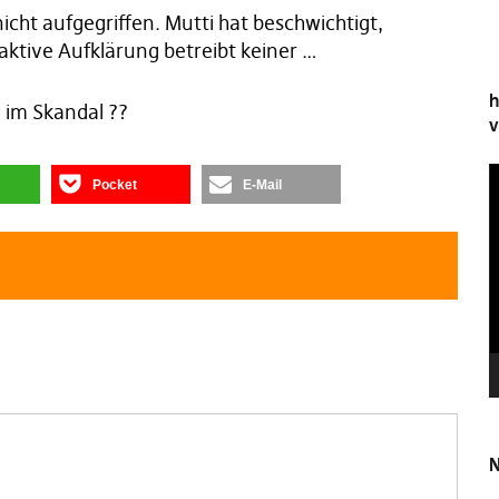
cht aufgegriffen. Mutti hat beschwichtigt,
h aktive Aufklärung betreibt keiner …
h
l im Skandal ??
v
V
Pocket
E-Mail
P
N