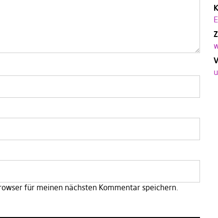
K
E
Z
w
V
u
rowser für meinen nächsten Kommentar speichern.