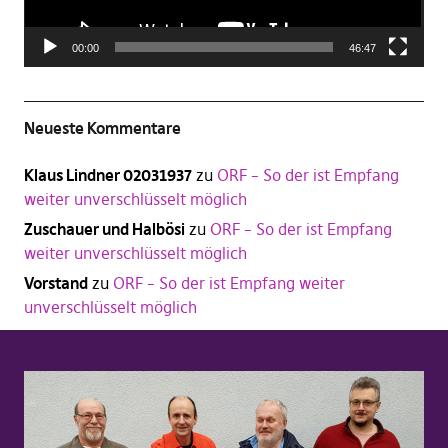
00:00
46:47
Neueste Kommentare
Klaus Lindner 02031937
zu
ORF – So der ist Empfang
weiter unverschlüsselt möglich
Zuschauer und Halbösi
zu
ORF – So der ist Empfang
weiter unverschlüsselt möglich
Vorstand
zu
ORF – So der ist Empfang weiter
unverschlüsselt möglich