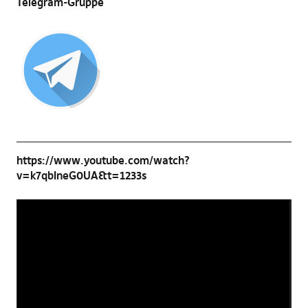
Telegram-Gruppe
https://www.youtube.com/watch?
v=k7qbIneG0UA&t=1233s
Video-
Player