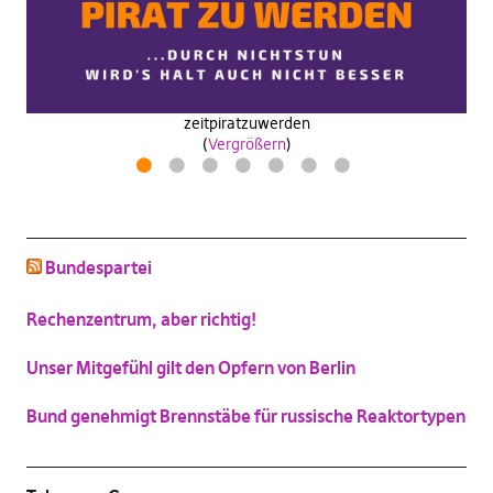
Wähle
antifanatische aktion
zeitpiratzuwerden
industrie40wasa
(
Vergrößern
)
(
(
(
Vergrößern
Vergrößern
Vergrößern
)
)
)
Drosselkom
1
2
3
4
5
6
7
(
Vergrößern
)
schluss mit niedlich
Bundespartei
(
Vergrößern
)
Katzenbild-Piratenpartei
Rechenzentrum, aber richtig!
(
Vergrößern
)
Unser Mitgefühl gilt den Opfern von Berlin
Bund genehmigt Brennstäbe für russische Reaktortypen