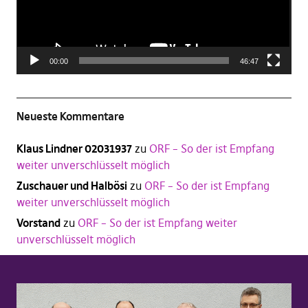
00:00
46:47
Neueste Kommentare
Klaus Lindner 02031937
zu
ORF – So der ist Empfang
weiter unverschlüsselt möglich
Zuschauer und Halbösi
zu
ORF – So der ist Empfang
weiter unverschlüsselt möglich
Vorstand
zu
ORF – So der ist Empfang weiter
unverschlüsselt möglich