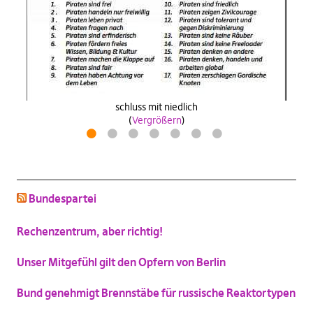
Wähle
antifanatische aktion
zeitpiratzuwerden
industrie40wasa
(
Vergrößern
)
(
(
(
Vergrößern
Vergrößern
Vergrößern
)
)
)
Drosselkom
(
Vergrößern
)
schluss mit niedlich
(
Vergrößern
)
Katzenbild-Piratenpartei
1
2
3
4
5
6
7
(
Vergrößern
)
Bundespartei
Rechenzentrum, aber richtig!
Unser Mitgefühl gilt den Opfern von Berlin
Bund genehmigt Brennstäbe für russische Reaktortypen