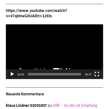
https://www.youtube.com/watch?
v=k7qbIneG0UA&t=1233s
Video-
Player
00:00
46:47
Neueste Kommentare
Klaus Lindner 02031937
zu
ORF – So der ist Empfang