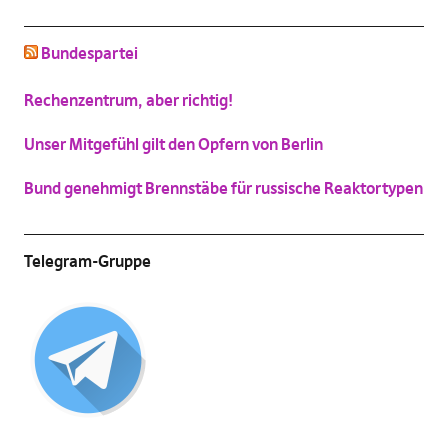
schluss mit niedlich
Bundespartei
(
Vergrößern
)
Katzenbild-Piratenpartei
Rechenzentrum, aber richtig!
(
Vergrößern
)
Unser Mitgefühl gilt den Opfern von Berlin
Bund genehmigt Brennstäbe für russische Reaktortypen
Telegram-Gruppe