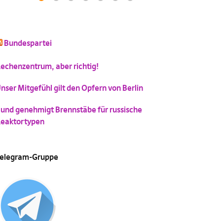
1
2
3
4
5
6
7
(
Vergrößern
)
Bundespartei
schluss mit niedlich
Katzenbild-Piratenpartei
(
Vergrößern
)
(
Vergrößern
)
echenzentrum, aber richtig!
nser Mitgefühl gilt den Opfern von Berlin
und genehmigt Brennstäbe für russische
eaktortypen
elegram-Gruppe