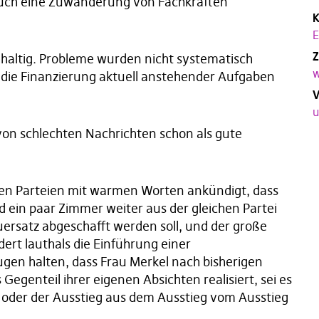
auch eine Zuwanderung von Fachkräften
K
E
Z
chhaltig. Probleme wurden nicht systematisch
w
 die Finanzierung aktuell anstehender Aufgaben
V
u
 von schlechten Nachrichten schon als gute
chen Parteien mit warmen Worten ankündigt, dass
 ein paar Zimmer weiter aus der gleichen Partei
ersatz abgeschafft werden soll, und der große
ert lauthals die Einführung einer
gen halten, dass Frau Merkel nach bisherigen
egenteil ihrer eigenen Absichten realisiert, sei es
 oder der Ausstieg aus dem Ausstieg vom Ausstieg