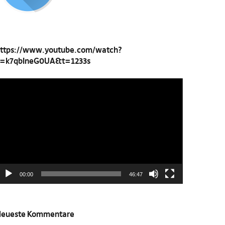
ttps://www.youtube.com/watch?
=k7qbIneG0UA&t=1233s
ideo-
layer
00:00
46:47
eueste Kommentare