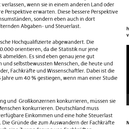
t verlassen, wenn sie in einem anderen Land oder
e Perspektive erwarten. Diese bessere Perspektive
bensumständen, sondern eben auch in dort
lternden Abgaben- und Steuerlast.
h
v
utsche Hochqualifizierte abgewandert. Die
V
0.000 orientieren, da die Statistik nur jene
P
ß abmelden. Es sind eben genau jene gut
iten und selbstbewussten Menschen, die heute und
r, Fachkräfte und Wissenschaftler. Dabei ist die
 6 Jahre um 40 % gestiegen, wenn man einer Studie
lung und Großkonzernen konkurrieren, müssen sie
 Menschen konkurrieren. Deutschland muss
e verfügbare Einkommen und eine hohe Steuerlast
nd. Die Gründe die zum Auswandern der Fachkräfte
N