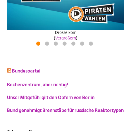
Wähle
antifanatische aktion
zeitpiratzuwerden
industrie40wasa
(
Vergrößern
)
(
(
(
Vergrößern
Vergrößern
Vergrößern
)
)
)
Drosselkom
(
Vergrößern
)
1
2
3
4
5
6
7
schluss mit niedlich
(
Vergrößern
)
Bundespartei
Katzenbild-Piratenpartei
(
Vergrößern
)
Rechenzentrum, aber richtig!
Unser Mitgefühl gilt den Opfern von Berlin
Bund genehmigt Brennstäbe für russische Reaktortypen