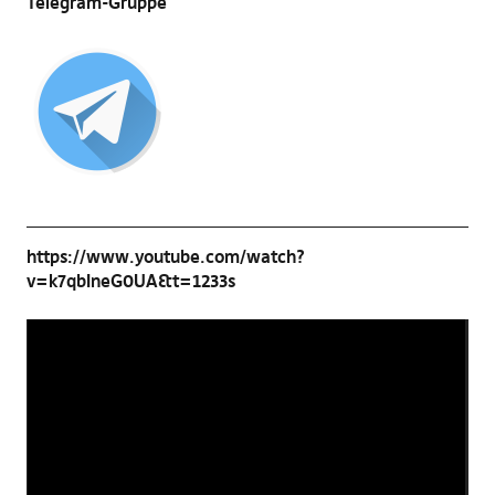
Telegram-Gruppe
https://www.youtube.com/watch?
v=k7qbIneG0UA&t=1233s
Video-
Player