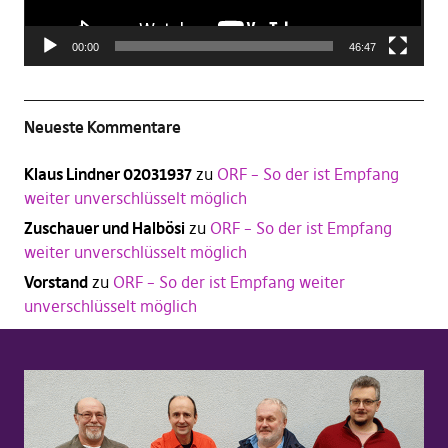
00:00
46:47
Neueste Kommentare
Klaus Lindner 02031937
zu
ORF – So der ist Empfang
weiter unverschlüsselt möglich
Zuschauer und Halbösi
zu
ORF – So der ist Empfang
weiter unverschlüsselt möglich
Vorstand
zu
ORF – So der ist Empfang weiter
unverschlüsselt möglich