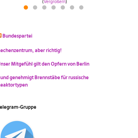
(
Vergrößern
)
1
2
3
4
5
6
7
schluss mit niedlich
Katzenbild-Piratenpartei
Bundespartei
(
Vergrößern
)
(
Vergrößern
)
echenzentrum, aber richtig!
nser Mitgefühl gilt den Opfern von Berlin
und genehmigt Brennstäbe für russische
eaktortypen
elegram-Gruppe