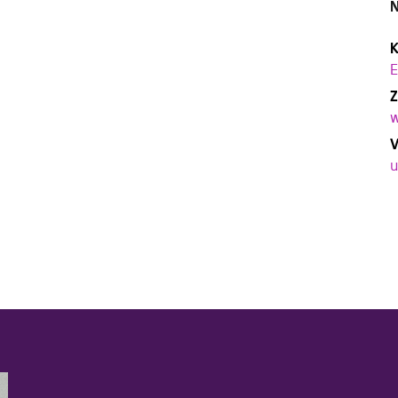
N
K
E
Z
w
V
u