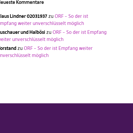
eueste Kommentare
laus Lindner 02031937
zu
ORF – So der ist
mpfang weiter unverschlüsselt möglich
uschauer und Halbösi
zu
ORF – So der ist Empfang
eiter unverschlüsselt möglich
orstand
zu
ORF – So der ist Empfang weiter
nverschlüsselt möglich