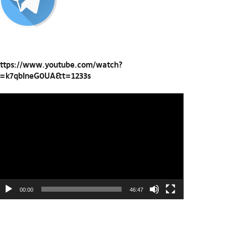
ttps://www.youtube.com/watch?
=k7qbIneG0UA&t=1233s
ideo-
layer
00:00
46:47