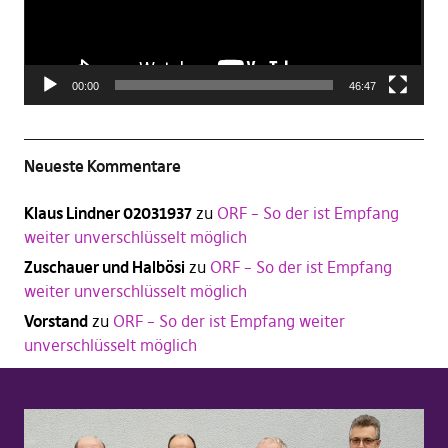
00:00
46:47
Neueste Kommentare
Klaus Lindner 02031937
zu
ORF – So der ist Empfang
weiter unverschlüsselt möglich
Zuschauer und Halbösi
zu
ORF – So der ist Empfang
weiter unverschlüsselt möglich
Vorstand
zu
ORF – So der ist Empfang weiter
unverschlüsselt möglich