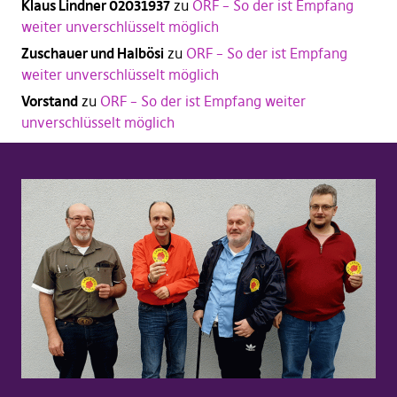
Klaus Lindner 02031937
zu
ORF – So der ist Empfang
weiter unverschlüsselt möglich
Zuschauer und Halbösi
zu
ORF – So der ist Empfang
weiter unverschlüsselt möglich
Vorstand
zu
ORF – So der ist Empfang weiter
unverschlüsselt möglich