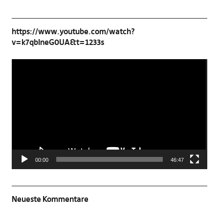
https://www.youtube.com/watch?
v=k7qbIneG0UA&t=1233s
Video-
Player
00:00
46:47
Neueste Kommentare