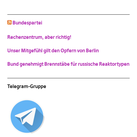
schluss mit niedlich
Bundespartei
(
Vergrößern
)
Katzenbild-Piratenpartei
Rechenzentrum, aber richtig!
(
Vergrößern
)
Unser Mitgefühl gilt den Opfern von Berlin
Bund genehmigt Brennstäbe für russische Reaktortypen
Telegram-Gruppe