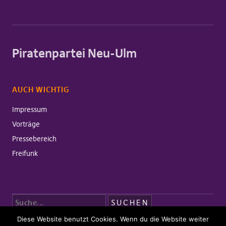
Piratenpartei Neu-Ulm
AUCH WICHTIG
Impressum
Vorträge
Pressebereich
Freifunk
Diese Website benutzt Cookies. Wenn du die Website weiter
Copyright © 2026 Piratenpartei Neu-Ulm