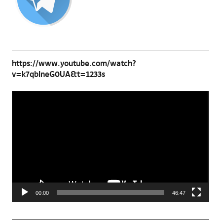
https://www.youtube.com/watch?
v=k7qbIneG0UA&t=1233s
Video-
Player
00:00
46:47