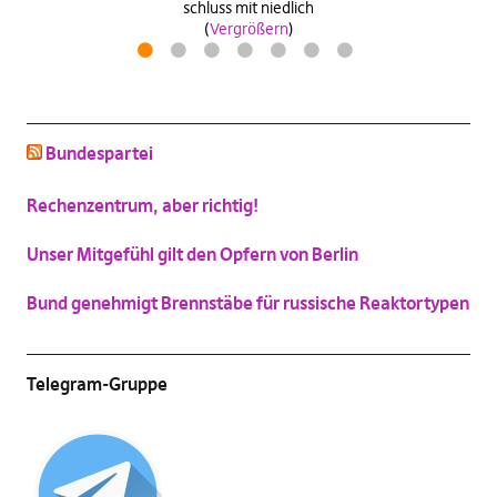
schluss mit niedlich
(
Vergrößern
)
Katzenbild-Piratenpartei
1
2
3
4
5
6
7
(
Vergrößern
)
Bundespartei
Rechenzentrum, aber richtig!
Unser Mitgefühl gilt den Opfern von Berlin
Bund genehmigt Brennstäbe für russische Reaktortypen
Telegram-Gruppe