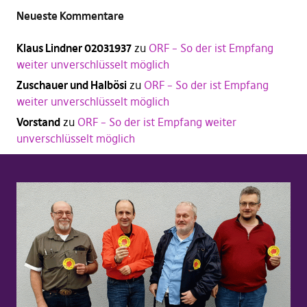
Neueste Kommentare
Klaus Lindner 02031937
zu
ORF – So der ist Empfang
weiter unverschlüsselt möglich
Zuschauer und Halbösi
zu
ORF – So der ist Empfang
weiter unverschlüsselt möglich
Vorstand
zu
ORF – So der ist Empfang weiter
unverschlüsselt möglich