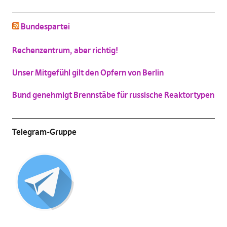
schluss mit niedlich
Bundespartei
(
Vergrößern
)
Katzenbild-Piratenpartei
Rechenzentrum, aber richtig!
(
Vergrößern
)
Unser Mitgefühl gilt den Opfern von Berlin
Bund genehmigt Brennstäbe für russische Reaktortypen
Telegram-Gruppe