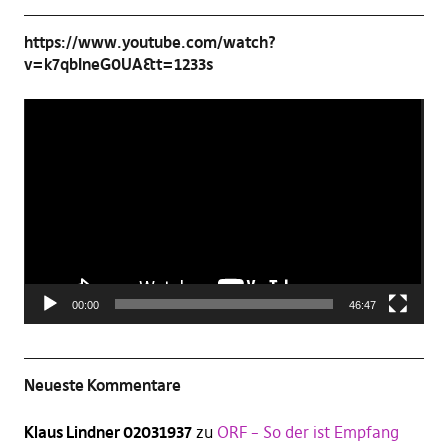
https://www.youtube.com/watch?
v=k7qbIneG0UA&t=1233s
Video-
Player
00:00
46:47
Neueste Kommentare
Klaus Lindner 02031937
zu
ORF – So der ist Empfang