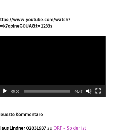
ttps://www.youtube.com/watch?
=k7qbIneG0UA&t=1233s
ideo-
layer
00:00
46:47
eueste Kommentare
laus Lindner 02031937
zu
ORF – So der ist