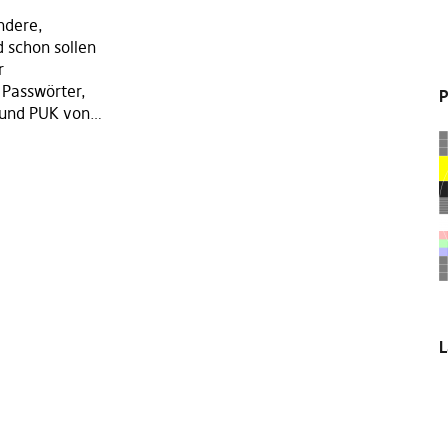
ndere,
d schon sollen
r
 Passwörter,
P
 und PUK von…
L