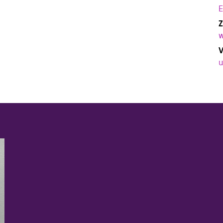
E
Z
w
V
u