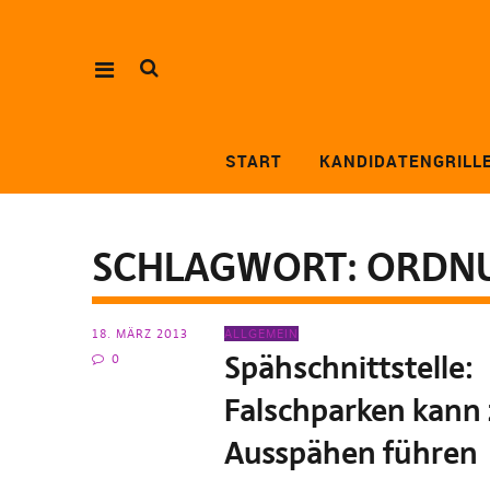
START
KANDIDATENGRILL
SCHLAGWORT:
ORDN
18. MÄRZ 2013
ALLGEMEIN
Spähschnittstelle:
0
Falschparken kann
Ausspähen führen