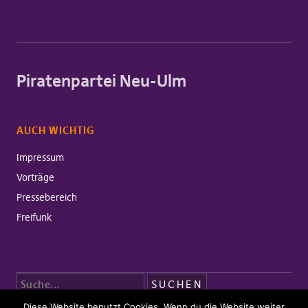
Piratenpartei Neu-Ulm
AUCH WICHTIG
Impressum
Vorträge
Pressebereich
Freifunk
Diese Website benutzt Cookies. Wenn du die Website weiter
Copyright © 2026 Piratenpartei Neu-Ulm