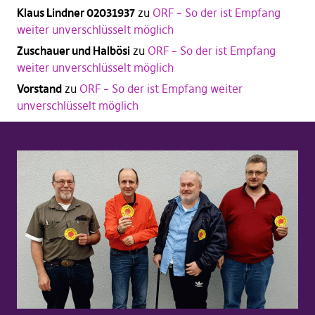
Klaus Lindner 02031937
zu
ORF – So der ist Empfang
weiter unverschlüsselt möglich
Zuschauer und Halbösi
zu
ORF – So der ist Empfang
weiter unverschlüsselt möglich
Vorstand
zu
ORF – So der ist Empfang weiter
unverschlüsselt möglich