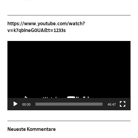
https://www.youtube.com/watch?
v=k7qbIneG0UA&t=1233s
Video-
Player
00:00
46:47
Neueste Kommentare