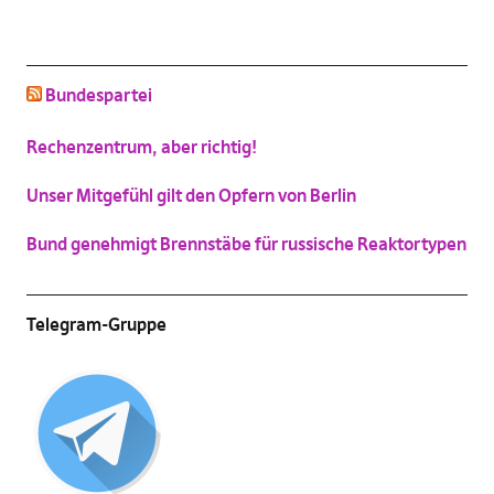
1
2
3
4
5
6
7
schluss mit niedlich
(
Vergrößern
)
Bundespartei
Katzenbild-Piratenpartei
(
Vergrößern
)
Rechenzentrum, aber richtig!
Unser Mitgefühl gilt den Opfern von Berlin
Bund genehmigt Brennstäbe für russische Reaktortypen
Telegram-Gruppe