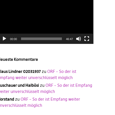
00:00
46:47
eueste Kommentare
laus Lindner 02031937
zu
ORF – So der ist
mpfang weiter unverschlüsselt möglich
uschauer und Halbösi
zu
ORF – So der ist Empfang
eiter unverschlüsselt möglich
orstand
zu
ORF – So der ist Empfang weiter
nverschlüsselt möglich