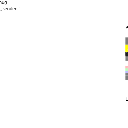
enug
 „senden“
P
L