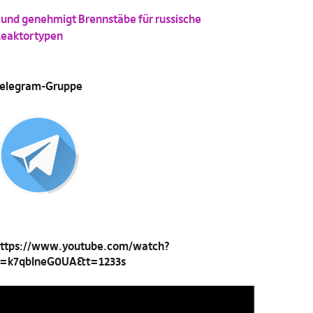
und genehmigt Brennstäbe für russische
eaktortypen
elegram-Gruppe
ttps://www.youtube.com/watch?
=k7qbIneG0UA&t=1233s
ideo-
layer