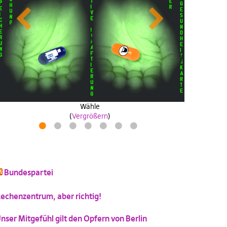
Previous
Next
Wähle
antifanatische aktion
zeitpiratzuwerden
industrie40wasa
(
Vergrößern
)
(
(
(
Vergrößern
Vergrößern
Vergrößern
)
)
)
Drosselkom
1
2
3
4
5
6
7
(
Vergrößern
)
Bundespartei
schluss mit niedlich
Katzenbild-Piratenpartei
(
Vergrößern
)
echenzentrum, aber richtig!
(
Vergrößern
)
nser Mitgefühl gilt den Opfern von Berlin