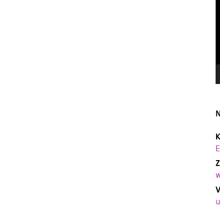
N
K
E
Z
w
V
u