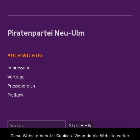
Piratenpartei Neu-Ulm
AUCH WICHTIG
Impressum
Vorträge
Pressebereich
Freifunk
Diese Website benutzt Cookies. Wenn du die Website weiter
Copyright © 2026 Piratenpartei Neu-Ulm