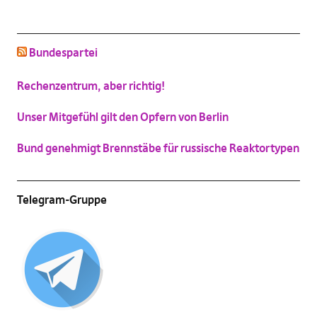
schluss mit niedlich
Bundespartei
(
Vergrößern
)
Katzenbild-Piratenpartei
Rechenzentrum, aber richtig!
(
Vergrößern
)
Unser Mitgefühl gilt den Opfern von Berlin
Bund genehmigt Brennstäbe für russische Reaktortypen
Telegram-Gruppe