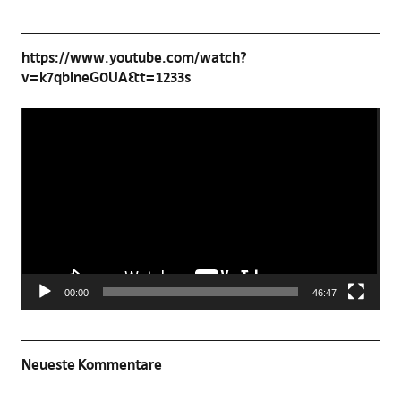
https://www.youtube.com/watch?
v=k7qbIneG0UA&t=1233s
Video-
Player
00:00
46:47
Neueste Kommentare