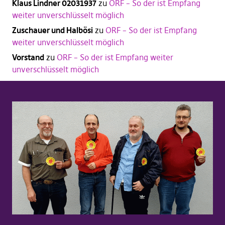
Klaus Lindner 02031937
zu
ORF – So der ist Empfang
weiter unverschlüsselt möglich
Zuschauer und Halbösi
zu
ORF – So der ist Empfang
weiter unverschlüsselt möglich
Vorstand
zu
ORF – So der ist Empfang weiter
unverschlüsselt möglich