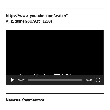
https://www.youtube.com/watch?
v=k7qbIneG0UA&t=1233s
Video-
Player
00:00
46:47
Neueste Kommentare