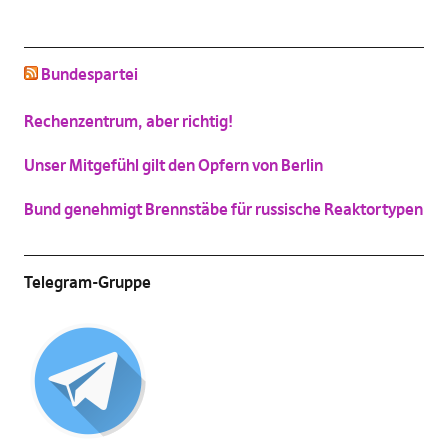
schluss mit niedlich
Bundespartei
(
Vergrößern
)
Katzenbild-Piratenpartei
Rechenzentrum, aber richtig!
(
Vergrößern
)
Unser Mitgefühl gilt den Opfern von Berlin
Bund genehmigt Brennstäbe für russische Reaktortypen
Telegram-Gruppe