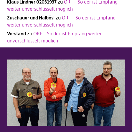
Klaus Lindner 02031937
zu
ORF – So der ist Empfang
weiter unverschlüsselt möglich
Zuschauer und Halbösi
zu
ORF – So der ist Empfang
weiter unverschlüsselt möglich
Vorstand
zu
ORF – So der ist Empfang weiter
unverschlüsselt möglich