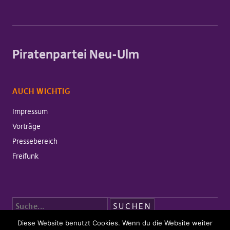
Piratenpartei Neu-Ulm
AUCH WICHTIG
Impressum
Vorträge
Pressebereich
Freifunk
Diese Website benutzt Cookies. Wenn du die Website weiter
Copyright © 2026 Piratenpartei Neu-Ulm