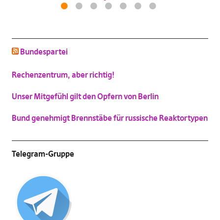
1
2
3
4
5
6
7
schluss mit niedlich
(
Vergrößern
)
Bundespartei
Katzenbild-Piratenpartei
(
Vergrößern
)
Rechenzentrum, aber richtig!
Unser Mitgefühl gilt den Opfern von Berlin
Bund genehmigt Brennstäbe für russische Reaktortypen
Telegram-Gruppe