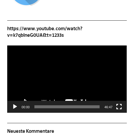
https://www.youtube.com/watch?
v=k7qbIneG0UA&t=1233s
Video-
Player
00:00
46:47
Neueste Kommentare