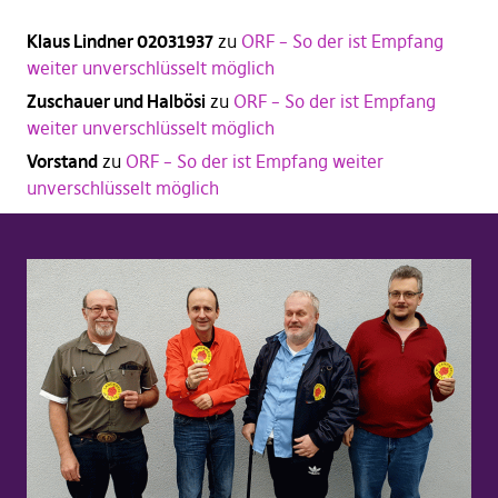
Klaus Lindner 02031937
zu
ORF – So der ist Empfang
weiter unverschlüsselt möglich
Zuschauer und Halbösi
zu
ORF – So der ist Empfang
weiter unverschlüsselt möglich
Vorstand
zu
ORF – So der ist Empfang weiter
unverschlüsselt möglich