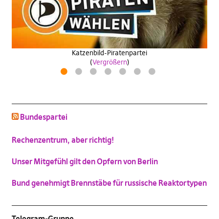
schluss mit niedlich
(
Vergrößern
)
Katzenbild-Piratenpartei
(
Vergrößern
)
1
2
3
4
5
6
7
Bundespartei
Rechenzentrum, aber richtig!
Unser Mitgefühl gilt den Opfern von Berlin
Bund genehmigt Brennstäbe für russische Reaktortypen
Telegram-Gruppe