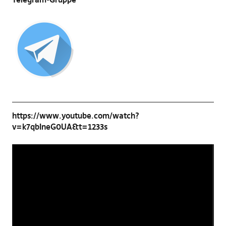
https://www.youtube.com/watch?
v=k7qbIneG0UA&t=1233s
Video-
Player