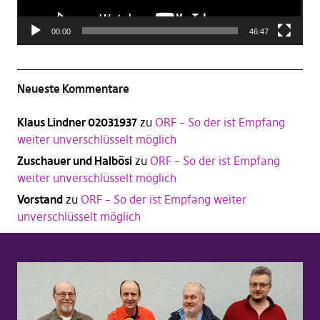
00:00
46:47
Neueste Kommentare
Klaus Lindner 02031937
zu
ORF – So der ist Empfang
weiter unverschlüsselt möglich
Zuschauer und Halbösi
zu
ORF – So der ist Empfang
weiter unverschlüsselt möglich
Vorstand
zu
ORF – So der ist Empfang weiter
unverschlüsselt möglich