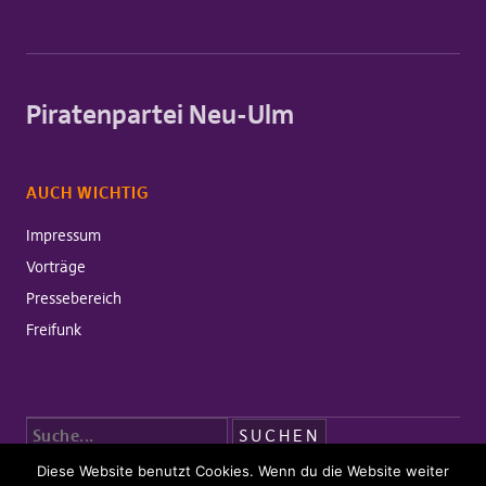
Piratenpartei Neu-Ulm
AUCH WICHTIG
Impressum
Vorträge
Pressebereich
Freifunk
Diese Website benutzt Cookies. Wenn du die Website weiter
Copyright © 2026 Piratenpartei Neu-Ulm