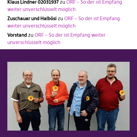
Klaus Lindner 02031937
zu
ORF – So der ist Empfang
weiter unverschlüsselt möglich
Zuschauer und Halbösi
zu
ORF – So der ist Empfang
weiter unverschlüsselt möglich
Vorstand
zu
ORF – So der ist Empfang weiter
unverschlüsselt möglich