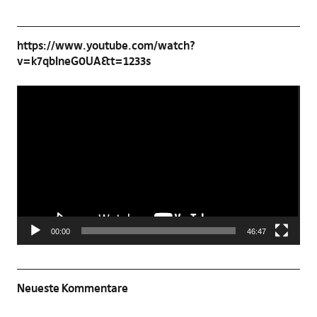
https://www.youtube.com/watch?
v=k7qbIneG0UA&t=1233s
Video-
Player
00:00
46:47
Neueste Kommentare