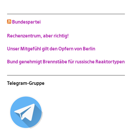
schluss mit niedlich
Bundespartei
(
Vergrößern
)
Katzenbild-Piratenpartei
Rechenzentrum, aber richtig!
(
Vergrößern
)
Unser Mitgefühl gilt den Opfern von Berlin
Bund genehmigt Brennstäbe für russische Reaktortypen
Telegram-Gruppe